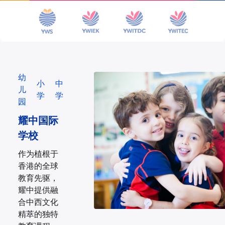
幼
小
中
儿
学
学
园
耀中国际
学校
作为植根于
香港的全球
教育先驱，
耀中提供融
合中西文化
精萃的独特