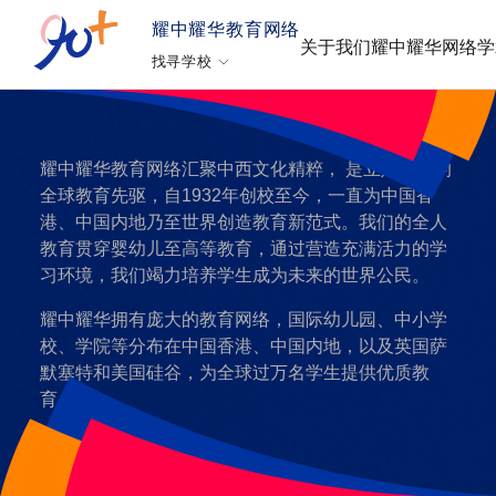
耀中耀华教育网络
关于我们
耀中耀华网络
学
找寻学校
耀中耀华教育网络汇聚中西文化精粹， 是立足香港的
全球教育先驱，自1932年创校至今，一直为中国香
港、中国内地乃至世界创造教育新范式。我们的全人
教育贯穿婴幼儿至高等教育，通过营造充满活力的学
习环境，我们竭力培养学生成为未来的世界公民。
耀中耀华拥有庞大的教育网络，国际幼儿园、中小学
校、学院等分布在中国香港、中国内地，以及英国萨
默塞特和美国硅谷，为全球过万名学生提供优质教
育。